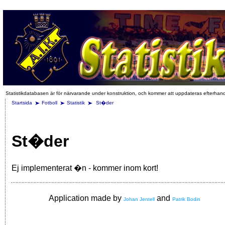
Statistikdatabasen är för närvarande under konstruktion, och kommer att uppdateras efterhan
Startsida
Fotboll
Statistik
St�der
St�der
Ej implementerat �n - kommer inom kort!
Application made by
and
Johan Jentell
Patrik Bodin