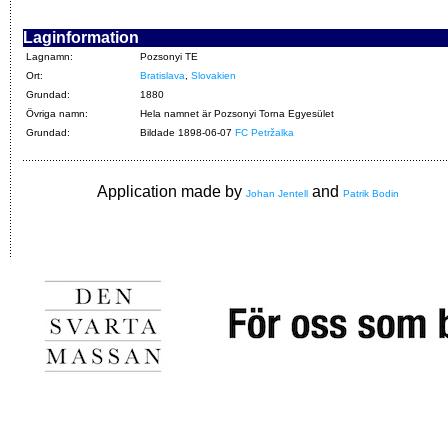
Laginformation
Lagnamn:
Pozsonyi TE
Ort:
Bratislava
,
Slovakien
Grundad:
1880
Övriga namn:
Hela namnet är Pozsonyi Torna Egyesület
Grundad:
Bildade 1898-06-07
FC Petržalka
Application made by
and
Johan Jentell
Patrik Bodin