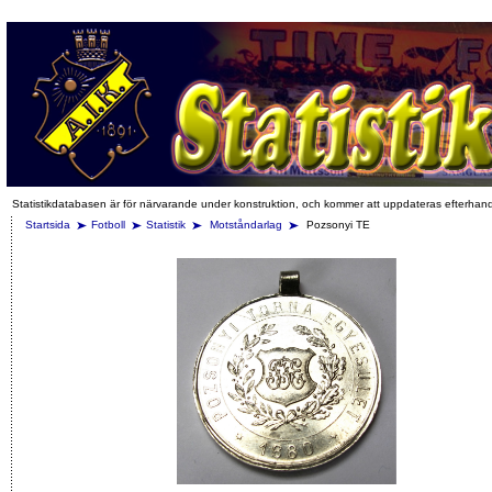
Statistikdatabasen är för närvarande under konstruktion, och kommer att uppdateras efterhan
Startsida
Fotboll
Statistik
Motståndarlag
Pozsonyi TE