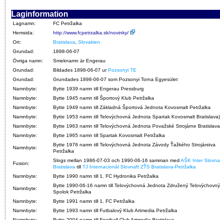
Laginformation
Lagnamn:
FC Petržalka
Hemsida:
http://www.fcpetrzalka.sk/novinky/
Ort:
Bratislava
,
Slovakien
Grundad:
1898-06-07
Övriga namn:
Smeknamn är Engerau
Grundad:
Bildades 1898-06-07 ur
Pozsonyi TE
Grundad:
Grundades 1898-06-07 som Pozsonyi Torna Egyesület
Namnbyte:
Bytte 1939 namn till Engerau Pressburg
Namnbyte:
Bytte 1945 namn till Športový Klub Petržalka
Namnbyte:
Bytte 1949 namn till Základná Športová Jednota Kovosmalt Petržalka
Namnbyte:
Bytte 1953 namn till Telovýchovná Jednota Spartak Kovosmalt Bratislava)
Namnbyte:
Bytte 1963 namn till Telovýchovná Jednota Považské Strojárne Bratislava
Namnbyte:
Bytte 1965 namn till Spartak Kovosmalt Petržalka
Bytte 1976 namn till Telovýchovná Jednota Závody Ťažkého Strojárstva
Namnbyte:
Petržalka
Slogs mellan 1986-07-03 och 1990-06-16 samman med
AŠK Inter Slovna
Fusion:
Bratislava
till
TJ Internacionál Slovnaft ZŤS Bratislava-Petržalka
Namnbyte:
Bytte 1990 namn till 1. FC Hydronika Petržalka
Bytte 1990-06-16 namn till Telovýchovná Jednota Združený Telovýchovný
Namnbyte:
Spolok Petržalka
Namnbyte:
Bytte 1991 namn till 1. FC Petržalka
Namnbyte:
Bytte 1993 namn till Futbalový Klub Artmedia Petržalka
Namnbyte:
Bytte 2004 namn till Football Club Artmedia Bratislava