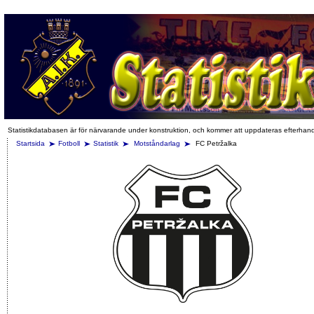
Statistikdatabasen är för närvarande under konstruktion, och kommer att uppdateras efterhan
Startsida
Fotboll
Statistik
Motståndarlag
FC Petržalka