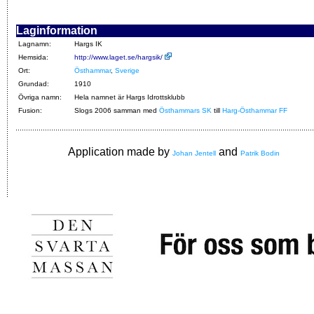
Laginformation
Lagnamn:
Hargs IK
Hemsida:
http://www.laget.se/hargsik/
Ort:
Östhammar
,
Sverige
Grundad:
1910
Övriga namn:
Hela namnet är Hargs Idrottsklubb
Fusion:
Slogs 2006 samman med
Östhammars SK
till
Harg-Östhammar FF
Application made by
and
Johan Jentell
Patrik Bodin