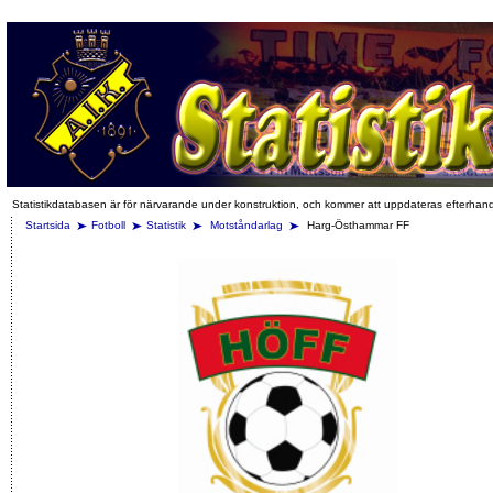
Statistikdatabasen är för närvarande under konstruktion, och kommer att uppdateras efterhan
Startsida
Fotboll
Statistik
Motståndarlag
Harg-Östhammar FF