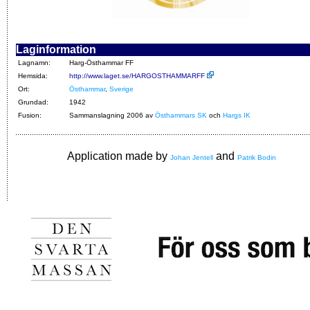
Laginformation
Lagnamn:
Harg-Östhammar FF
Hemsida:
http://www.laget.se/HARGOSTHAMMARFF
Ort:
Östhammar
,
Sverige
Grundad:
1942
Fusion:
Sammanslagning 2006 av
Östhammars SK
och
Hargs IK
Application made by
and
Johan Jentell
Patrik Bodin