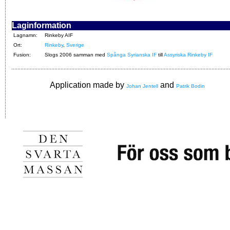
Laginformation
Lagnamn:
Rinkeby AIF
Ort:
Rinkeby
,
Sverige
Fusion:
Slogs 2006 samman med
Spånga Syrianska IF
till
Assyriska Rinkeby IF
Application made by
and
Johan Jentell
Patrik Bodin