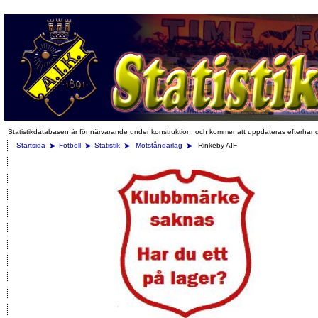
Statistikdatabasen är för närvarande under konstruktion, och kommer att uppdateras efterhan
Startsida
Fotboll
Statistik
Motståndarlag
Rinkeby AIF