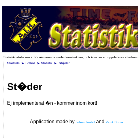
Statistikdatabasen är för närvarande under konstruktion, och kommer att uppdateras efterhan
Startsida
Fotboll
Statistik
St�der
St�der
Ej implementerat �n - kommer inom kort!
Application made by
and
Johan Jentell
Patrik Bodin