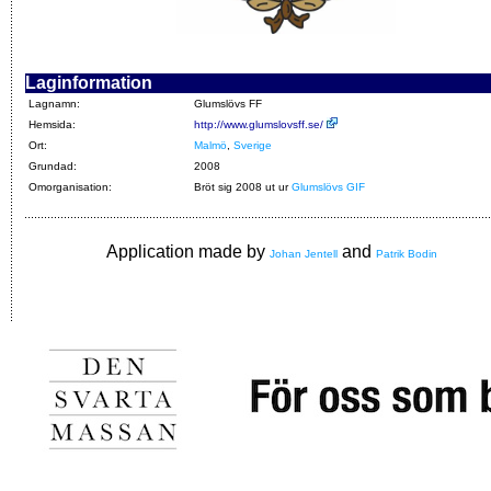
Laginformation
Lagnamn:
Glumslövs FF
Hemsida:
http://www.glumslovsff.se/
Ort:
Malmö
,
Sverige
Grundad:
2008
Omorganisation:
Bröt sig 2008 ut ur
Glumslövs GIF
Application made by
and
Johan Jentell
Patrik Bodin