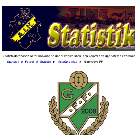
Statistikdatabasen är för närvarande under konstruktion, och kommer att uppdateras efterhan
Startsida
Fotboll
Statistik
Motståndarlag
Glumslövs FF