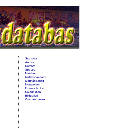
d.
Startsida
Arenor
Domare
Spelare
Matcher
Matchsponsorer
Motståndarlag
Motspelare
Externa länkar
Sökfunktion
Bildgalleri
Om databasen