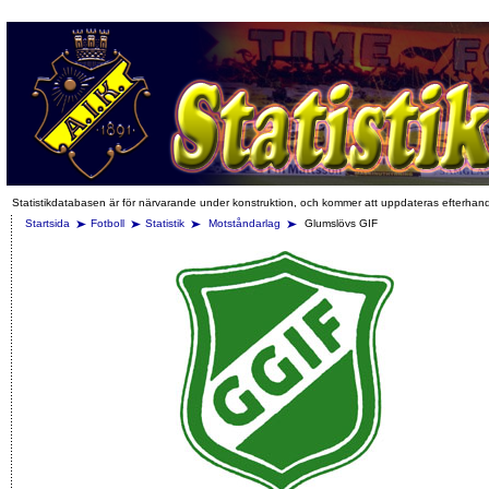
Statistikdatabasen är för närvarande under konstruktion, och kommer att uppdateras efterhan
Startsida
Fotboll
Statistik
Motståndarlag
Glumslövs GIF