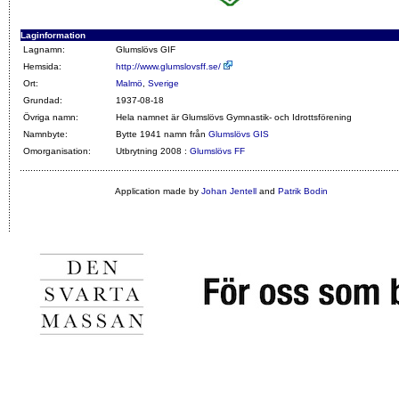
Laginformation
Lagnamn:
Glumslövs GIF
Hemsida:
http://www.glumslovsff.se/
Ort:
Malmö
,
Sverige
Grundad:
1937-08-18
Övriga namn:
Hela namnet är Glumslövs Gymnastik- och Idrottsförening
Namnbyte:
Bytte 1941 namn från
Glumslövs GIS
Omorganisation:
Utbrytning 2008 :
Glumslövs FF
Application made by
Johan Jentell
and
Patrik Bodin