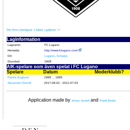
Det finns ytterligare 1 bilder i galleriet >>
Laginformation
Lagnamn:
FC Lugano
Hemsida:
http://www.fclugano.com/
Ort:
Lugano
,
Schweiz
Grundad:
1908
AIK-spelare som även spelat i FC Lugano
Spelare
Datum
Moderklubb?
Patrick Englund
1989 ... 1995
Alexander Gerndt
2017-08-02 - 2021-07-03
Application made by
and
Johan Jentell
Patrik Bodin