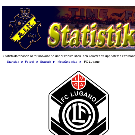
Statistikdatabasen är för närvarande under konstruktion, och kommer att uppdateras efterhan
Startsida
Fotboll
Statistik
Motståndarlag
FC Lugano