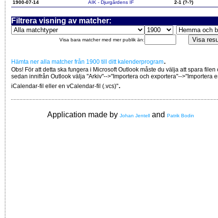
1900-07-14
AIK - Djurgårdens IF
2-1 (?-?)
Filtrera visning av matcher:
Visa bara matcher med mer publik än:
.
Hämta ner alla matcher från 1900 till ditt kalenderprogram
Obs! För att detta ska fungera i Microsoft Outlook måste du välja att spara filen
sedan innifrån Outlook välja "Arkiv"-->"Importera och exportera"-->"Importera 
.
iCalendar-fil eller en vCalendar-fil (.vcs)"
Application made by
and
Johan Jentell
Patrik Bodin