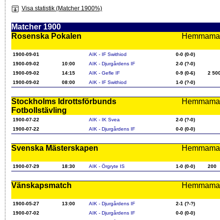
Visa statistik (Matcher 1900%)
Matcher 1900
Rosenska Pokalen
Hemmamatc
1900-09-01
AIK - IF Swithiod
0-0 (0-0)
1900-09-02
10:00
AIK - Djurgårdens IF
2-0 (?-0)
1900-09-02
14:15
AIK - Gefle IF
0-9 (0-6)
2 50
1900-09-02
08:00
AIK - IF Swithiod
1-0 (?-0)
Stockholms Idrottsförbunds
Hemmamatc
Fotbollstävling
1900-07-22
AIK - IK Svea
2-0 (?-0)
1900-07-22
AIK - Djurgårdens IF
0-0 (0-0)
Svenska Mästerskapen
Hemmamatc
1900-07-29
18:30
AIK - Örgryte IS
1-0 (0-0)
200
Vänskapsmatch
Hemmamatc
1900-05-27
13:00
AIK - Djurgårdens IF
2-1 (?-?)
1900-07-02
AIK - Djurgårdens IF
0-0 (0-0)