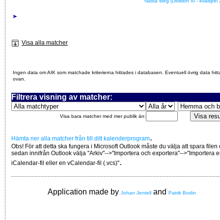
Nästa steg (Division III - kvalspel
Visa alla matcher
Ingen data om AIK som matchade kriterierna hittades i databasen. Eventuell övrig data hitt
ovan.
Filtrera visning av matcher:
Visa bara matcher med mer publik än:
.
Hämta ner alla matcher från till ditt kalenderprogram
Obs! För att detta ska fungera i Microsoft Outlook måste du välja att spara filen
sedan innifrån Outlook välja "Arkiv"-->"Importera och exportera"-->"Importera 
.
iCalendar-fil eller en vCalendar-fil (.vcs)"
Application made by
and
Johan Jentell
Patrik Bodin