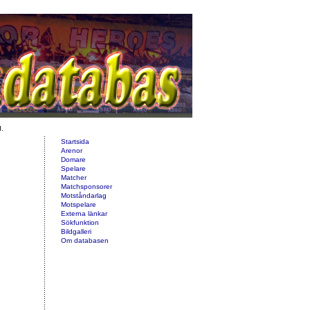
d.
Startsida
Arenor
Domare
Spelare
Matcher
Matchsponsorer
Motståndarlag
Motspelare
Externa länkar
Sökfunktion
Bildgalleri
Om databasen