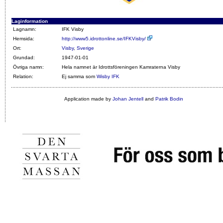
Laginformation
Lagnamn:
IFK Visby
Hemsida:
http://www5.idrottonline.se/IFKVisby/
Ort:
Visby
,
Sverige
Grundad:
1947-01-01
Övriga namn:
Hela namnet är Idrottsföreningen Kamraterna Visby
Relation:
Ej samma som
Wisby IFK
Application made by
Johan Jentell
and
Patrik Bodin