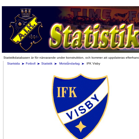
Statistikdatabasen är för närvarande under konstruktion, och kommer att uppdateras efterhan
Startsida
Fotboll
Statistik
Motståndarlag
IFK Visby