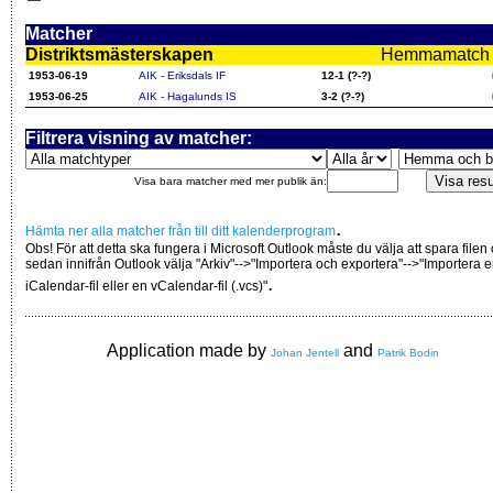
Matcher
Distriktsmästerskapen
Hemmamatch i f
1953-06-19
AIK - Eriksdals IF
12-1 (?-?)
1953-06-25
AIK - Hagalunds IS
3-2 (?-?)
Filtrera visning av matcher:
Visa bara matcher med mer publik än:
.
Hämta ner alla matcher från till ditt kalenderprogram
Obs! För att detta ska fungera i Microsoft Outlook måste du välja att spara filen
sedan innifrån Outlook välja "Arkiv"-->"Importera och exportera"-->"Importera 
.
iCalendar-fil eller en vCalendar-fil (.vcs)"
Application made by
and
Johan Jentell
Patrik Bodin