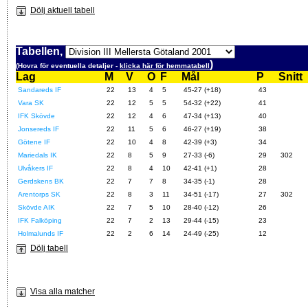
Dölj aktuell tabell
Tabellen,
)
(Hovra för eventuella detaljer -
klicka här för hemmatabell
Lag
M
V
O
F
Mål
P
Snitt
Sandareds IF
22
13
4
5
45-27 (+18)
43
Vara SK
22
12
5
5
54-32 (+22)
41
IFK Skövde
22
12
4
6
47-34 (+13)
40
Jonsereds IF
22
11
5
6
46-27 (+19)
38
Götene IF
22
10
4
8
42-39 (+3)
34
Mariedals IK
22
8
5
9
27-33 (-6)
29
302
Ulvåkers IF
22
8
4
10
42-41 (+1)
28
Gerdskens BK
22
7
7
8
34-35 (-1)
28
Arentorps SK
22
8
3
11
34-51 (-17)
27
302
Skövde AIK
22
7
5
10
28-40 (-12)
26
IFK Falköping
22
7
2
13
29-44 (-15)
23
Holmalunds IF
22
2
6
14
24-49 (-25)
12
Dölj tabell
Visa alla matcher