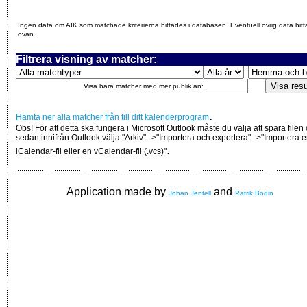
Ingen data om AIK som matchade kriterierna hittades i databasen. Eventuell övrig data hitt
ovan.
Filtrera visning av matcher:
Visa bara matcher med mer publik än:
.
Hämta ner alla matcher från till ditt kalenderprogram
Obs! För att detta ska fungera i Microsoft Outlook måste du välja att spara filen
sedan innifrån Outlook välja "Arkiv"-->"Importera och exportera"-->"Importera 
.
iCalendar-fil eller en vCalendar-fil (.vcs)"
Application made by
and
Johan Jentell
Patrik Bodin