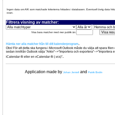
Ingen data om AIK som matchade kriterierna hittades i databasen. Eventuell övrig data hitt
ovan.
Filtrera visning av matcher:
Visa bara matcher med mer publik än:
.
Hämta ner alla matcher från till ditt kalenderprogram
Obs! För att detta ska fungera i Microsoft Outlook måste du välja att spara filen
sedan innifrån Outlook välja "Arkiv"-->"Importera och exportera"-->"Importera 
.
iCalendar-fil eller en vCalendar-fil (.vcs)"
Application made by
and
Johan Jentell
Patrik Bodin