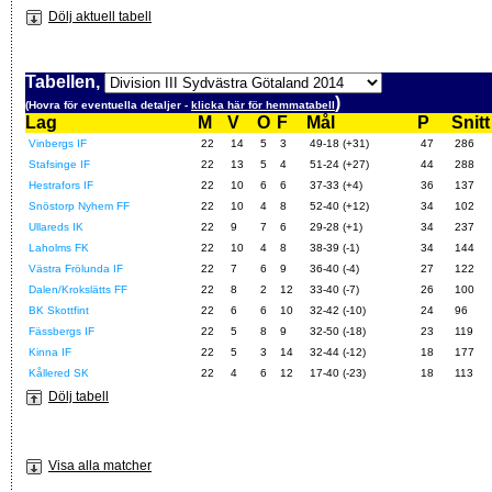
Dölj aktuell tabell
Tabellen,
)
(Hovra för eventuella detaljer -
klicka här för hemmatabell
Lag
M
V
O
F
Mål
P
Snitt
Vinbergs IF
22
14
5
3
49-18 (+31)
47
286
Stafsinge IF
22
13
5
4
51-24 (+27)
44
288
Hestrafors IF
22
10
6
6
37-33 (+4)
36
137
Snöstorp Nyhem FF
22
10
4
8
52-40 (+12)
34
102
Ullareds IK
22
9
7
6
29-28 (+1)
34
237
Laholms FK
22
10
4
8
38-39 (-1)
34
144
Västra Frölunda IF
22
7
6
9
36-40 (-4)
27
122
Dalen/Krokslätts FF
22
8
2
12
33-40 (-7)
26
100
BK Skottfint
22
6
6
10
32-42 (-10)
24
96
Fässbergs IF
22
5
8
9
32-50 (-18)
23
119
Kinna IF
22
5
3
14
32-44 (-12)
18
177
Kållered SK
22
4
6
12
17-40 (-23)
18
113
Dölj tabell
Visa alla matcher