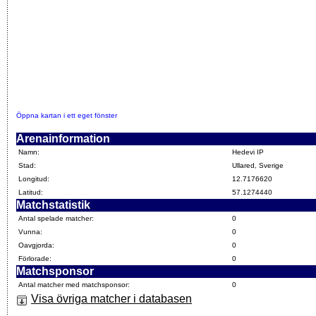
Öppna kartan i ett eget fönster
Arenainformation
Namn:
Hedevi IP
Stad:
Ullared, Sverige
Longitud:
12.7176620
Latitud:
57.1274440
Matchstatistik
Antal spelade matcher:
0
Vunna:
0
Oavgjorda:
0
Förlorade:
0
Matchsponsor
Antal matcher med matchsponsor:
0
Visa övriga matcher i databasen