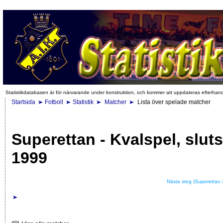
Statistikdatabasen är för närvarande under konstruktion, och kommer att uppdateras efterhan
Startsida
Fotboll
Statistik
Matcher
Lista över spelade matcher
Superettan - Kvalspel, slut
1999
Nästa steg (Superettan