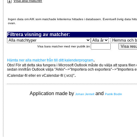
Visa alla matcher
Ingen data om AIK som matchade kriterierna hittades i databasen. Eventuell övrig data hitt
ovan.
Filtrera visning av matcher:
Visa bara matcher med mer publik än:
.
Hämta ner alla matcher från till ditt kalenderprogram
Obs! För att detta ska fungera i Microsoft Outlook måste du välja att spara filen
sedan innifrån Outlook välja "Arkiv"-->"Importera och exportera"-->"Importera 
.
iCalendar-fil eller en vCalendar-fil (.vcs)"
Application made by
and
Johan Jentell
Patrik Bodin