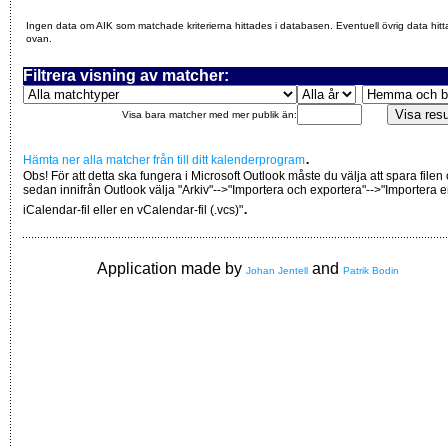
Ingen data om AIK som matchade kriterierna hittades i databasen. Eventuell övrig data hitt
ovan.
Filtrera visning av matcher:
Visa bara matcher med mer publik än:
.
Hämta ner alla matcher från till ditt kalenderprogram
Obs! För att detta ska fungera i Microsoft Outlook måste du välja att spara filen
sedan innifrån Outlook välja "Arkiv"-->"Importera och exportera"-->"Importera 
.
iCalendar-fil eller en vCalendar-fil (.vcs)"
Application made by
and
Johan Jentell
Patrik Bodin