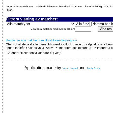
Ingen data om AIK som matchade kriterierna hittades i databasen. Eventuell övrig data hitt
ovan.
Filtrera visning av matcher:
Visa bara matcher med mer publik än:
.
Hämta ner alla matcher från till ditt kalenderprogram
Obs! För att detta ska fungera i Microsoft Outlook måste du välja att spara filen
sedan innifrån Outlook välja "Arkiv"-->"Importera och exportera"-->"Importera 
.
iCalendar-fil eller en vCalendar-fil (.vcs)"
Application made by
and
Johan Jentell
Patrik Bodin