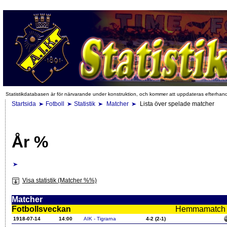
Statistikdatabasen är för närvarande under konstruktion, och kommer att uppdateras efterhan
Startsida
Fotboll
Statistik
Matcher
Lista över spelade matcher
År %
Visa statistik (Matcher %%)
Matcher
Fotbollsveckan
Hemmamatch i f
1918-07-14
14:00
AIK - Tigrarna
4-2 (2-1)