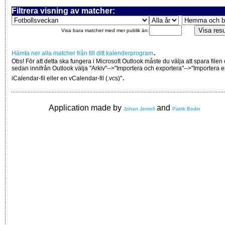
Filtrera visning av matcher:
Visa bara matcher med mer publik än:
.
Hämta ner alla matcher från till ditt kalenderprogram
Obs! För att detta ska fungera i Microsoft Outlook måste du välja att spara filen
sedan innifrån Outlook välja "Arkiv"-->"Importera och exportera"-->"Importera 
.
iCalendar-fil eller en vCalendar-fil (.vcs)"
Application made by
and
Johan Jentell
Patrik Bodin