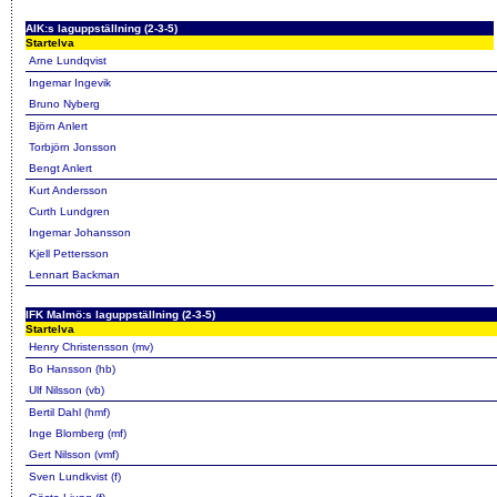
AIK:s laguppställning (2-3-5)
Startelva
Arne Lundqvist
Ingemar Ingevik
Bruno Nyberg
Björn Anlert
Torbjörn Jonsson
Bengt Anlert
Kurt Andersson
Curth Lundgren
Ingemar Johansson
Kjell Pettersson
Lennart Backman
IFK Malmö:s laguppställning (2-3-5)
Startelva
Henry Christensson (mv)
Bo Hansson (hb)
Ulf Nilsson (vb)
Bertil Dahl (hmf)
Inge Blomberg (mf)
Gert Nilsson (vmf)
Sven Lundkvist (f)