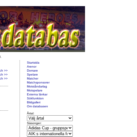
d.
Startsida
Arenor
ch >>
Domare
ch >>
Spelare
ch >>
Matcher
Matchsponsorer
Motståndarlag
Motspelare
Externa länkar
Sökfunktion
Bildgalleri
Om databasen
Årtal:
Säsonger: