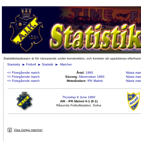
Statistikdatabasen är för närvarande under konstruktion, och kommer att uppdateras efterhan
Startsida
Fotboll
Statistik
Matcher
<< Föregående match
Årtal:
1960
Nästa mat
<< Föregående match
Säsong:
Allsvenskan 1960
Nästa mat
<< Föregående match
Motståndare:
IFK Malmö
Nästa mat
Thursday 9 June 1960
AIK - IFK Malmö 0-1 (0-1)
Råsunda Fotbollstadion, Solna
Visa övriga matcher