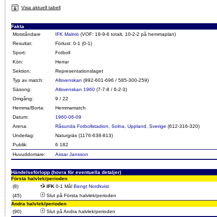
Visa aktuell tabell
Fakta
Motståndare
IFK Malmö
(VOF: 18-9-6 totalt, 10-2-2 på hemmaplan)
Resultat:
Förlust: 0-1 (0-1)
Sport:
Fotboll
Kön:
Herrar
Sektion:
Representationslaget
Typ av match:
Allsvenskan
(992-601-696 / 585-300-259)
Säsong:
Allsvenskan 1960
(7-7-8 / 6-2-3)
Omgång:
9 / 22
Hemma/Borta:
Hemmamatch
Datum:
1960-06-09
Arena:
Råsunda Fotbollstadion, Solna, Uppland, Sverige
(612-316-320)
Underlag:
Naturgräs (1176-638-813)
Publik:
6 182
Huvuddomare:
Assar Jansson
Händelseförlopp (hovra för eventuella detaljer)
Första halvlek/perioden
(8)
IFK
0-1 Mål
Bengt Nordkvist
(45)
Slut på Första halvlek/perioden
Andra halvlek/perioden
(90)
Slut på Andra halvlek/perioden