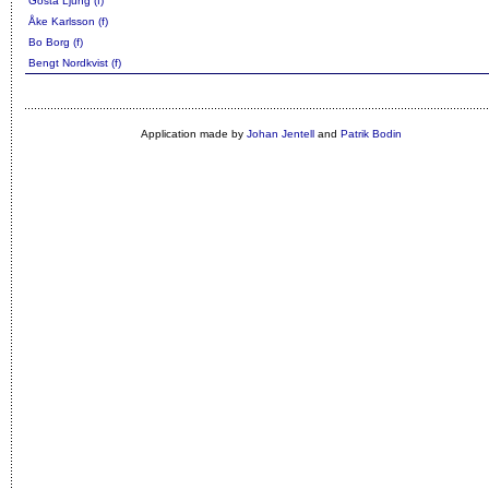
Gösta Ljung (f)
Åke Karlsson (f)
Bo Borg (f)
Bengt Nordkvist (f)
Application made by
Johan Jentell
and
Patrik Bodin