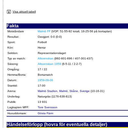
Visa aktuell tabell
Fakta
Motståndare
Malmö FF
(VOF: 51-55-92 totalt, 16-25-56 på bortaplan)
Resultat:
Oavgjort: 0-0 (0-0)
Sport:
Fotboll
Kön:
Herrar
Sektion:
Representationslaget
Typ av match:
Allsvenskan
(992-601-696 / 407-301-437)
Säsong:
Allsvenskan 1959
(6-5-11 / 2-2-7)
Omgång:
17 / 22
Hemma/Borta:
Bortamatch
Datum:
1959-09-06
Starttid:
17:00
Arena:
Malmö Stadion, Malmö, Skåne, Sverige
(10-16-31)
Underlag:
Naturgräs (1176-638-813)
Publik:
13 931
Lagkapten MFF:
Tore Svensson
Huvuddomare:
Gösta Färm
Händelseförlopp (hovra för eventuella detaljer)