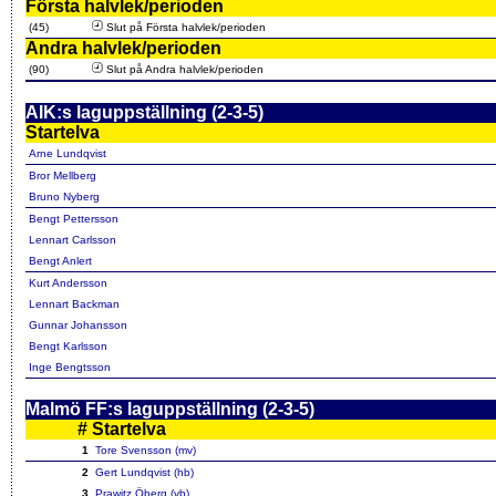
Första halvlek/perioden
(45)
Slut på Första halvlek/perioden
Andra halvlek/perioden
(90)
Slut på Andra halvlek/perioden
AIK:s laguppställning (2-3-5)
Startelva
Arne Lundqvist
Bror Mellberg
Bruno Nyberg
Bengt Pettersson
Lennart Carlsson
Bengt Anlert
Kurt Andersson
Lennart Backman
Gunnar Johansson
Bengt Karlsson
Inge Bengtsson
Malmö FF:s laguppställning (2-3-5)
#
Startelva
1
Tore Svensson (mv)
2
Gert Lundqvist (hb)
3
Prawitz Öberg (vb)