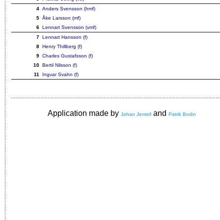
4
Anders Svensson (hmf)
5
Åke Larsson (mf)
6
Lennart Svensson (vmf)
7
Lennart Hansson (f)
8
Henry Thillberg (f)
9
Charles Gustafsson (f)
10
Bertil Nilsson (f)
11
Ingvar Svahn (f)
Application made by
and
Johan Jentell
Patrik Bodin