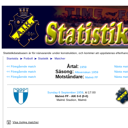
Statistikdatabasen är för närvarande under konstruktion, och kommer att uppdateras efterhan
Startsida
Fotboll
Statistik
Matcher
Årtal:
<< Föregående match
Nästa mat
1959
Säsong:
<< Föregående match
Nästa mat
Allsvenskan 1959
Motståndare:
<< Föregående match
Nästa mat
Malmö FF
Sunday 6 September 1959
, kl 17:00
Malmö FF - AIK 0-0 (0-0)
Malmö Stadion, Malmö
Visa övriga matcher