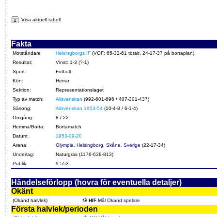
Visa aktuell tabell
Fakta
Motståndare
Helsingborgs IF
(VOF: 65-32-61 totalt, 24-17-37 på bortaplan)
Resultat:
Vinst: 1-3 (?-1)
Sport:
Fotboll
Kön:
Herrar
Sektion:
Representationslaget
Typ av match:
Allsvenskan
(992-601-696 / 407-301-437)
Säsong:
Allsvenskan 1953-54
(10-4-8 / 6-1-4)
Omgång:
8 / 22
Hemma/Borta:
Bortamatch
Datum:
1953-09-20
Arena:
Olympia, Helsingborg, Skåne, Sverige
(22-17-34)
Underlag:
Naturgräs (1176-638-813)
Publik:
9 553
Händelseförlopp (hovra för eventuella detaljer)
Okänt
(Okänd halvlek)
HIF
Mål
Okänd spelare
Första halvlek/perioden