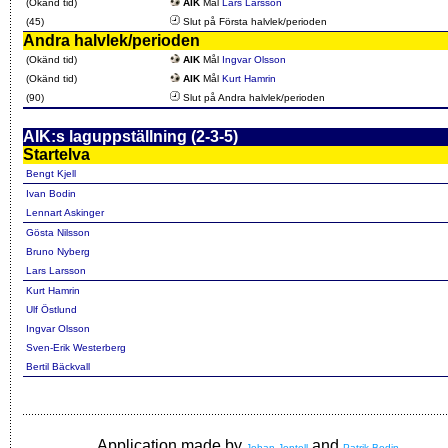
(Okänd tid)
AIK
Mål
Lars Larsson
(45)
Slut på Första halvlek/perioden
Andra halvlek/perioden
(Okänd tid)
AIK
Mål
Ingvar Olsson
(Okänd tid)
AIK
Mål
Kurt Hamrin
(90)
Slut på Andra halvlek/perioden
AIK:s laguppställning (2-3-5)
Startelva
Bengt Kjell
Ivan Bodin
Lennart Askinger
Gösta Nilsson
Bruno Nyberg
Lars Larsson
Kurt Hamrin
Ulf Östlund
Ingvar Olsson
Sven-Erik Westerberg
Bertil Bäckvall
Application made by
and
Johan Jentell
Patrik Bodin