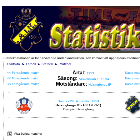
Statistikdatabasen är för närvarande under konstruktion, och kommer att uppdateras efterhan
Startsida
Fotboll
Statistik
Matcher
Årtal:
<< Föregående match
Nästa mat
1953
Säsong:
<< Föregående match
Nästa mat
Allsvenskan 1953-54
Motståndare:
<< Föregående match
Nästa mat
Helsingborgs IF
Sunday 20 September 1953
Helsingborgs IF - AIK 1-3 (?-1)
Olympia, Helsingborg
Visa övriga matcher