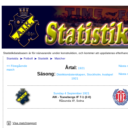
Statistikdatabasen är för närvarande under konstruktion, och kommer att uppdateras efterhan
Startsida
Fotboll
Statistik
Matcher
<< Föregående
Nästa 
Årtal:
1921
match
Säsong:
Nästa 
Distriktsmästerskapen, Stockholm, kvalspel
1921
Sunday 4 September 1921
AIK - Tranebergs IF 7-1 (2-0)
Råsunda IP, Solna
Visa matchrapport