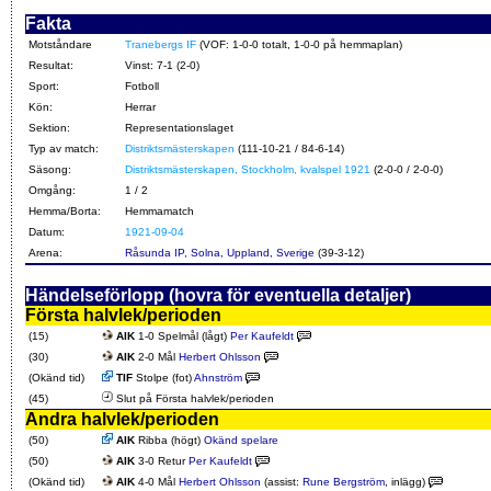
Fakta
Motståndare
Tranebergs IF
(VOF: 1-0-0 totalt, 1-0-0 på hemmaplan)
Resultat:
Vinst: 7-1 (2-0)
Sport:
Fotboll
Kön:
Herrar
Sektion:
Representationslaget
Typ av match:
Distriktsmästerskapen
(111-10-21 / 84-6-14)
Säsong:
Distriktsmästerskapen, Stockholm, kvalspel 1921
(2-0-0 / 2-0-0)
Omgång:
1 / 2
Hemma/Borta:
Hemmamatch
Datum:
1921-09-04
Arena:
Råsunda IP, Solna, Uppland, Sverige
(39-3-12)
Händelseförlopp (hovra för eventuella detaljer)
Första halvlek/perioden
(15)
AIK
1-0 Spelmål (lågt)
Per Kaufeldt
(30)
AIK
2-0 Mål
Herbert Ohlsson
(Okänd tid)
TIF
Stolpe (fot)
Ahnström
(45)
Slut på Första halvlek/perioden
Andra halvlek/perioden
(50)
AIK
Ribba (högt)
Okänd spelare
(50)
AIK
3-0 Retur
Per Kaufeldt
(Okänd tid)
AIK
4-0 Mål
Herbert Ohlsson
(assist:
Rune Bergström
, inlägg)