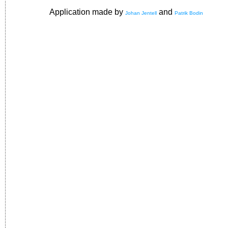
Application made by
and
Johan Jentell
Patrik Bodin