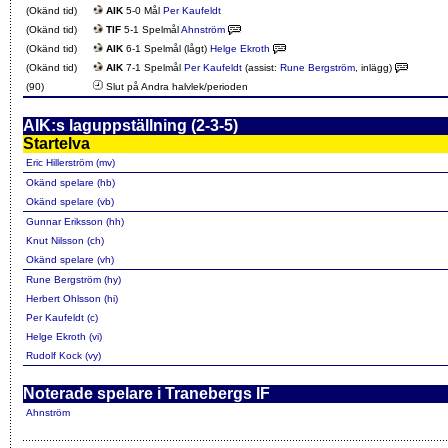
(Okänd tid)
AIK
5-0 Mål
Per Kaufeldt
(Okänd tid)
TIF
5-1 Spelmål
Ahnström
(Okänd tid)
AIK
6-1 Spelmål (lågt)
Helge Ekroth
(Okänd tid)
AIK
7-1 Spelmål
Per Kaufeldt
(assist:
Rune Bergström
, inlägg)
(90)
Slut på Andra halvlek/perioden
AIK:s laguppställning (2-3-5)
Startelva
Eric Hillerström (mv)
Okänd spelare (hb)
Okänd spelare (vb)
Gunnar Eriksson (hh)
Knut Nilsson (ch)
Okänd spelare (vh)
Rune Bergström (hy)
Herbert Ohlsson (hi)
Per Kaufeldt (c)
Helge Ekroth (vi)
Rudolf Kock (vy)
Noterade spelare i Tranebergs IF
Ahnström