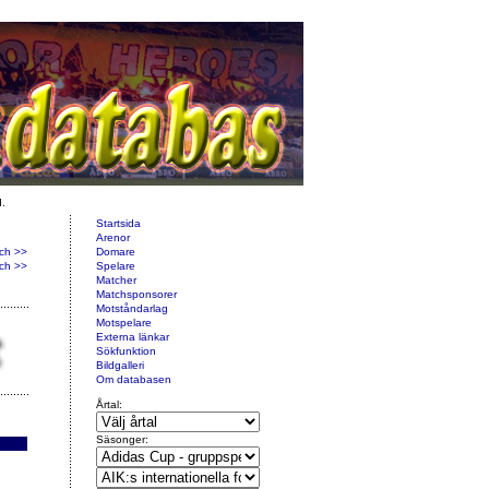
d.
Startsida
Arenor
ch >>
Domare
ch >>
Spelare
Matcher
Matchsponsorer
Motståndarlag
Motspelare
Externa länkar
Sökfunktion
Bildgalleri
Om databasen
Årtal:
Säsonger: