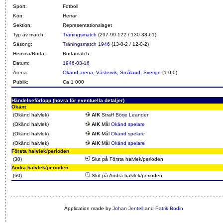
Sport:
Fotboll
Kön:
Herrar
Sektion:
Representationslaget
Typ av match:
Träningsmatch
(297-99-122 / 130-33-61)
Säsong:
Träningsmatch 1946
(13-0-2 / 12-0-2)
Hemma/Borta:
Bortamatch
Datum:
1946-03-16
Arena:
Okänd arena, Västervik, Småland, Sverige
(1-0-0)
Publik:
Ca 1 000
Händelseförlopp (hovra för eventuella detaljer)
Okänt
(Okänd halvlek)
AIK
Straff
Börje Leander
(Okänd halvlek)
AIK
Mål
Okänd spelare
(Okänd halvlek)
AIK
Mål
Okänd spelare
(Okänd halvlek)
AIK
Mål
Okänd spelare
Första halvlek/perioden
(30)
Slut på Första halvlek/perioden
Andra halvlek/perioden
(60)
Slut på Andra halvlek/perioden
Application made by
Johan Jentell
and
Patrik Bodin