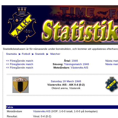
Statistikdatabasen är för närvarande under konstruktion, och kommer att uppdateras efterhan
Startsida
Fotboll
Statistik
Matcher
<< Föregående match
Årtal:
1946
Nästa mat
<< Föregående match
Säsong:
Träningsmatch 1946
Nästa mat
<< Föregående match
Motståndare:
Västerviks AIS
Saturday 16 March 1946
Västerviks AIS - AIK 0-4 (0-2)
Okänd arena, Västervik
Fakta
Motståndare
Västerviks AIS
(VOF: 1-0-0 totalt, 1-0-0 på bortaplan)
Resultat:
Vinst: 0-4 (0-2)