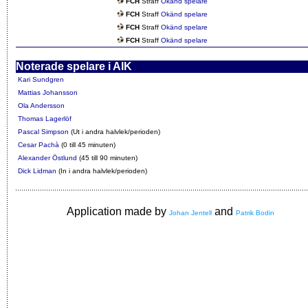
FCH
Straff
Okänd spelare
FCH
Straff
Okänd spelare
FCH
Straff
Okänd spelare
FCH
Straff
Okänd spelare
Noterade spelare i AIK
Kari Sundgren
Mattias Johansson
Ola Andersson
Thomas Lagerlöf
Pascal Simpson
(Ut i andra halvlek/perioden)
Cesar Pachà
(0 till 45 minuten)
Alexander Östlund
(45 till 90 minuten)
Dick Lidman
(In i andra halvlek/perioden)
Application made by
and
Johan Jentell
Patrik Bodin