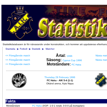
Statistikdatabasen är för närvarande under konstruktion, och kommer att uppdateras efterhan
Startsida
Fotboll
Statistik
Matcher
Årtal:
<< Föregående match
Nästa mat
1996
Säsong:
<< Föregående match
Nästa mat
Cyprus Cup 1996
Motståndare:
<< Föregående match
FC Haka
Thursday 29 February 1996
FC Haka - AIK 5-4 (1-1)
Okänd arena, Ayia Napa
Fakta
Motståndare
FC Haka
(VOF: 1-0-1 totalt, 0-0-0 på bortaplan)