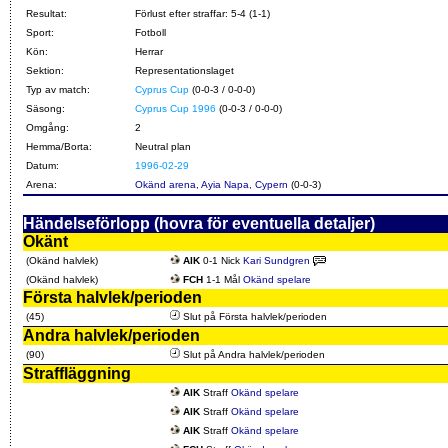
Resultat:
Förlust efter straffar: 5-4 (1-1)
Sport:
Fotboll
Kön:
Herrar
Sektion:
Representationslaget
Typ av match:
Cyprus Cup
(0-0-3 / 0-0-0)
Säsong:
Cyprus Cup 1996
(0-0-3 / 0-0-0)
Omgång:
2
Hemma/Borta:
Neutral plan
Datum:
1996-02-29
Arena:
Okänd arena, Ayia Napa, Cypern
(0-0-3)
Händelseförlopp (hovra för eventuella detaljer)
Okänt
(Okänd halvlek)
AIK
0-1 Nick
Kari Sundgren
(Okänd halvlek)
FCH
1-1 Mål
Okänd spelare
Första halvlek/perioden
(45)
Slut på Första halvlek/perioden
Andra halvlek/perioden
(90)
Slut på Andra halvlek/perioden
Straffläggning
AIK
Straff
Okänd spelare
AIK
Straff
Okänd spelare
AIK
Straff
Okänd spelare