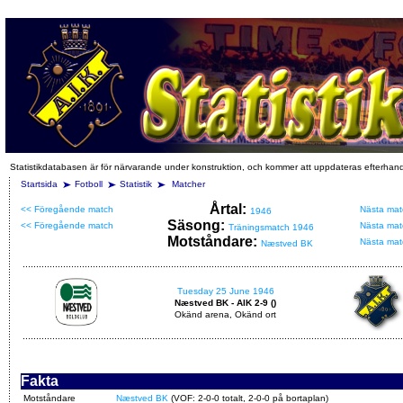
Statistikdatabasen är för närvarande under konstruktion, och kommer att uppdateras efterhan
Startsida
Fotboll
Statistik
Matcher
Årtal:
<< Föregående match
Nästa mat
1946
Säsong:
<< Föregående match
Nästa mat
Träningsmatch 1946
Motståndare:
Nästa mat
Næstved BK
Tuesday 25 June 1946
Næstved BK - AIK 2-9 ()
Okänd arena, Okänd ort
Fakta
Motståndare
Næstved BK
(VOF: 2-0-0 totalt, 2-0-0 på bortaplan)