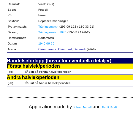
Resultat:
Vinst: 2-9 ()
Sport:
Fotboll
Kön:
Herrar
Sektion:
Representationslaget
Typ av match:
Träningsmatch
(297-99-122 / 130-33-61)
Säsong:
Träningsmatch 1946
(13-0-2 / 12-0-2)
Hemma/Borta:
Bortamatch
Datum:
1946-06-25
Arena:
Okänd arena, Okänd ort, Danmark
(9-6-6)
Händelseförlopp (hovra för eventuella detaljer)
Första halvlek/perioden
(45)
Slut på Första halvlek/perioden
Andra halvlek/perioden
(90)
Slut på Andra halvlek/perioden
Application made by
and
Johan Jentell
Patrik Bodin