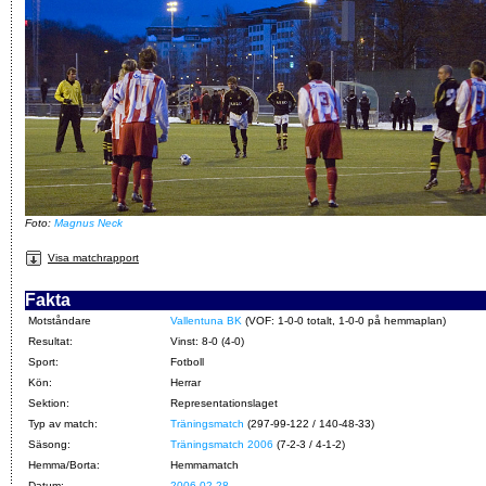
Foto:
Magnus Neck
Visa matchrapport
Fakta
Motståndare
Vallentuna BK
(VOF: 1-0-0 totalt, 1-0-0 på hemmaplan)
Resultat:
Vinst: 8-0 (4-0)
Sport:
Fotboll
Kön:
Herrar
Sektion:
Representationslaget
Typ av match:
Träningsmatch
(297-99-122 / 140-48-33)
Säsong:
Träningsmatch 2006
(7-2-3 / 4-1-2)
Hemma/Borta:
Hemmamatch
Datum:
2006-02-28