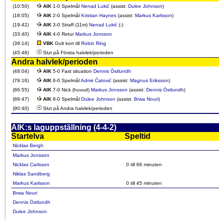
(10:50)
AIK
1-0 Spelmål
Nenad Lukić
(assist:
Dulee Johnson
)
(18:05)
AIK
2-0 Spelmål
Kristian Haynes
(assist:
Markus Karlsson
)
(19:42)
AIK
3-0 Straff (11m)
Nenad Lukić
(-)
(33:40)
AIK
4-0 Retur
Markus Jonsson
(39:14)
VBK
Gult kort till
Robin Ring
(45:48)
Slut på Första halvlek/perioden
Andra halvlek/perioden
(48:04)
AIK
5-0 Fast situation
Dennis Östlundh
(79:16)
AIK
6-0 Spelmål
Admir Ćatović
(assist:
Magnus Eriksson
)
(86:55)
AIK
7-0 Nick (huvud)
Markus Jonsson
(assist:
Dennis Östlundh
)
(89:47)
AIK
8-0 Spelmål
Dulee Johnson
(assist:
Brwa Nouri
)
(90:40)
Slut på Andra halvlek/perioden
AIK:s laguppställning (4-4-2)
Startelva
Speltid
Nicklas Bergh
Markus Jonsson
Nicklas Carlsson
0 till 66 minuten
Niklas Sandberg
Markus Karlsson
0 till 45 minuten
Brwa Nouri
Dennis Östlundh
Dulee Johnson