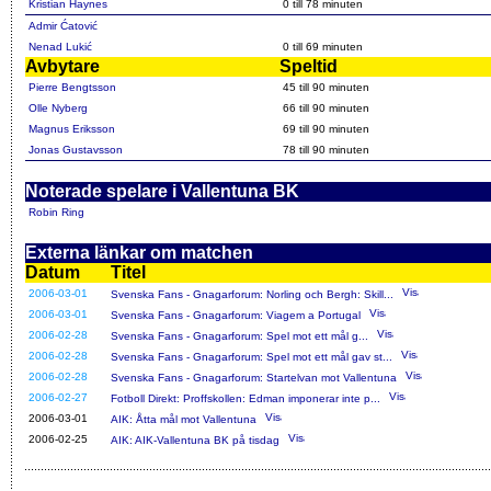
Kristian Haynes
0 till 78 minuten
Admir Ćatović
Nenad Lukić
0 till 69 minuten
Avbytare
Speltid
Pierre Bengtsson
45 till 90 minuten
Olle Nyberg
66 till 90 minuten
Magnus Eriksson
69 till 90 minuten
Jonas Gustavsson
78 till 90 minuten
Noterade spelare i Vallentuna BK
Robin Ring
Externa länkar om matchen
Datum
Titel
2006-03-01
Svenska Fans - Gnagarforum: Norling och Bergh: Skill...
2006-03-01
Svenska Fans - Gnagarforum: Viagem a Portugal
2006-02-28
Svenska Fans - Gnagarforum: Spel mot ett mål g...
2006-02-28
Svenska Fans - Gnagarforum: Spel mot ett mål gav st...
2006-02-28
Svenska Fans - Gnagarforum: Startelvan mot Vallentuna
2006-02-27
Fotboll Direkt: Proffskollen: Edman imponerar inte p...
2006-03-01
AIK: Åtta mål mot Vallentuna
2006-02-25
AIK: AIK-Vallentuna BK på tisdag