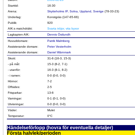
Starttid:
16:30
Arena:
Skytteholms IP, Solna, Uppland, Sverige
(78-33-23)
Underlag:
Konstgräs (147-65-66)
Publik:
920
AIK:s matchdräkt:
Svarta tröjor, vita byxor
Lagkapten AIK:
Dennis Östlundh
Huvuddomare:
Patrik Malmberg
Assisterande domare:
Peter Vesterholm
Assisterande domare:
Daniel Wärnmark
Skott:
31-6 (16-3, 15-3)
- på mål:
15-3 (8-2, 7-1)
- utanför:
16-3 (8-1, 8-2)
- i ramen:
0-0 (0-0, 0-0)
Hörnor:
7-2
Offsides:
2-5
Frisparkar:
13-6
Varningar:
0-1 (0-1, 0-0)
Utvisningar:
0-0 (0-0, 0-0)
Väder:
Mulet
Temperatur:
0°C
Händelseförlopp (hovra för eventuella detaljer)
Första halvlek/perioden