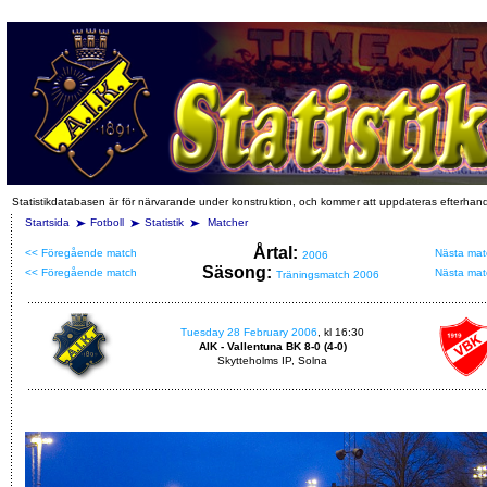
Statistikdatabasen är för närvarande under konstruktion, och kommer att uppdateras efterhan
Startsida
Fotboll
Statistik
Matcher
Årtal:
<< Föregående match
Nästa mat
2006
Säsong:
<< Föregående match
Nästa mat
Träningsmatch 2006
Tuesday 28 February 2006
, kl 16:30
AIK - Vallentuna BK 8-0 (4-0)
Skytteholms IP, Solna