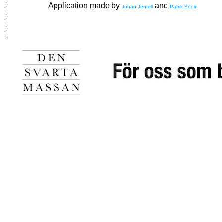
Application made by
and
Johan Jentell
Patrik Bodin