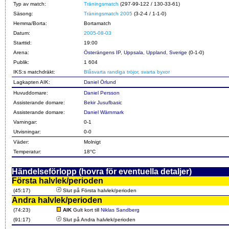
Typ av match:
Träningsmatch
(297-99-122 / 130-33-61)
Säsong:
Träningsmatch 2005
(3-2-4 / 1-1-0)
Hemma/Borta:
Bortamatch
Datum:
2005-08-03
Starttid:
19:00
Arena:
Österängens IP, Uppsala, Uppland, Sverige
(0-1-0)
Publik:
1 604
IKS:s matchdräkt:
Blåsvarta randiga tröjor, svarta byxor
Lagkapten AIK:
Daniel Örlund
Huvuddomare:
Daniel Persson
Assisterande domare:
Bekir Jusufbasic
Assisterande domare:
Daniel Wärnmark
Varningar:
0-1
Utvisningar:
0-0
Väder:
Molnigt
Temperatur:
18°C
Händelseförlopp (hovra för eventuella detaljer)
Första halvlek/perioden
(45:17)
Slut på Första halvlek/perioden
Andra halvlek/perioden
(74:23)
AIK
Gult kort till
Niklas Sandberg
(91:17)
Slut på Andra halvlek/perioden