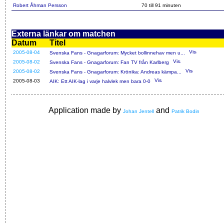
Robert Åhman Persson
70 till 91 minuten
Externa länkar om matchen
Datum
Titel
2005-08-04
Svenska Fans - Gnagarforum: Mycket bollinnehav men u...
2005-08-02
Svenska Fans - Gnagarforum: Fan TV från Karlberg
2005-08-02
Svenska Fans - Gnagarforum: Krönika: Andreas kämpa...
2005-08-03
AIK: Ett AIK-lag i varje halvlek men bara 0-0
Application made by
and
Johan Jentell
Patrik Bodin