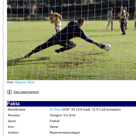
Foto:
Magnus Neck
Visa matchrapport
Fakta
Motståndare
IK Sirius
(VOF: 25-13-6 totalt, 11-5-2 på bortaplan)
Resultat:
Oavgjort: 0-0 (0-0)
Sport:
Fotboll
Kön:
Herrar
Sektion:
Representationslaget