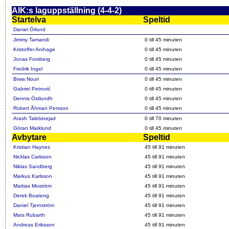
AIK:s laguppställning (4-4-2)
Startelva
Speltid
Daniel Örlund
Jimmy Tamandi
0 till 45 minuten
Kristoffer Arvhage
0 till 45 minuten
Jonas Forsberg
0 till 45 minuten
Fredrik Ingel
0 till 45 minuten
Brwa Nouri
0 till 45 minuten
Gabriel Petrović
0 till 45 minuten
Dennis Östlundh
0 till 45 minuten
Robert Åhman Persson
0 till 45 minuten
Arash Talebinejad
0 till 70 minuten
Göran Marklund
0 till 45 minuten
Avbytare
Speltid
Kristian Haynes
45 till 91 minuten
Nicklas Carlsson
45 till 91 minuten
Niklas Sandberg
45 till 91 minuten
Markus Karlsson
45 till 91 minuten
Mattias Moström
45 till 91 minuten
Derek Boateng
45 till 91 minuten
Daniel Tjernström
45 till 91 minuten
Mats Rubarth
45 till 91 minuten
Andreas Eriksson
45 till 91 minuten