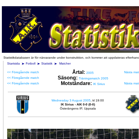
Statistikdatabasen är för närvarande under konstruktion, och kommer att uppdateras efterhan
Startsida
Fotboll
Statistik
Matcher
Årtal:
<< Föregående match
Nästa mat
2005
Säsong:
<< Föregående match
Träningsmatch 2005
Motståndare:
<< Föregående match
Nästa mat
IK Sirius
Wednesday 3 August 2005
, kl 19:00
IK Sirius - AIK 0-0 (0-0)
Österängens IP, Uppsala