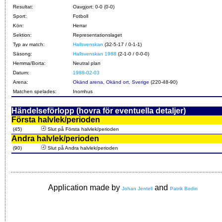
Resultat:
Oavgjort: 0-0 (0-0)
Sport:
Fotboll
Kön:
Herrar
Sektion:
Representationslaget
Typ av match:
Hallsvenskan
(32-5-17 / 0-1-1)
Säsong:
Hallsvenskan 1988
(2-1-0 / 0-0-0)
Hemma/Borta:
Neutral plan
Datum:
1988-02-03
Arena:
Okänd arena, Okänd ort, Sverige
(220-48-90)
Matchen spelades:
Inomhus
Händelseförlopp (hovra för eventuella detaljer)
Första halvlek/perioden
(45)
Slut på Första halvlek/perioden
Andra halvlek/perioden
(90)
Slut på Andra halvlek/perioden
Application made by
and
Johan Jentell
Patrik Bodin