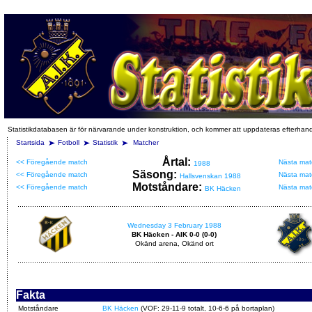
Statistikdatabasen är för närvarande under konstruktion, och kommer att uppdateras efterhan
Startsida
Fotboll
Statistik
Matcher
Årtal:
<< Föregående match
Nästa mat
1988
Säsong:
<< Föregående match
Nästa mat
Hallsvenskan 1988
Motståndare:
<< Föregående match
Nästa mat
BK Häcken
Wednesday 3 February 1988
BK Häcken - AIK 0-0 (0-0)
Okänd arena, Okänd ort
Fakta
Motståndare
BK Häcken
(VOF: 29-11-9 totalt, 10-6-6 på bortaplan)