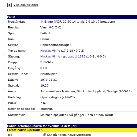
Visa aktuell tabell
Fakta
Motståndare
IK Brage
(VOF: 32-20-14 totalt, 6-9-10 på bortaplan)
Resultat:
Vinst: 0-2 (0-0)
Sport:
Fotboll
Kön:
Herrar
Sektion:
Representationslaget
Typ av match:
Nackas Minne
(17-6-18 / 0-0-2)
Säsong:
Nackas Minne - gruppspel 1979
(1-0-1 / 0-0-0)
Grupp:
B (5-3-8)
Omgång:
3 / 3
Hemma/Borta:
Neutral plan
Datum:
1979-01-31
Starttid:
19:20
Arena:
Johanneshovs Isstadion, Stockholm, Uppland, Sverige
(16-5-13)
Underlag:
Gymnastikgolv (21-6-23)
Publik:
7 670
Matchen spelades:
Inomhus
Kommentar:
Matchen spelades i två gånger 7 och en halv minut.
Händelseförlopp (hovra för eventuella detaljer)
Första halvlek/perioden
(8)
Slut på Första halvlek/perioden