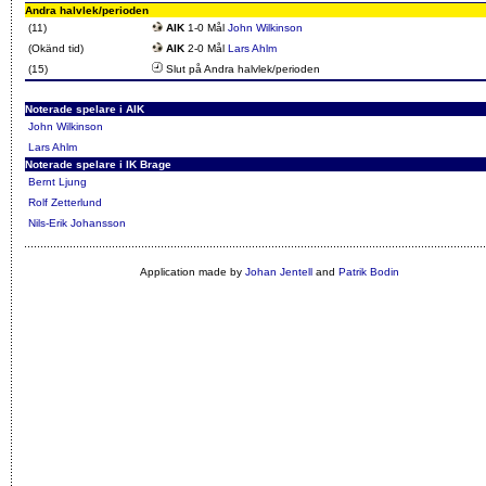
Andra halvlek/perioden
(11)
AIK
1-0 Mål
John Wilkinson
(Okänd tid)
AIK
2-0 Mål
Lars Ahlm
(15)
Slut på Andra halvlek/perioden
Noterade spelare i AIK
John Wilkinson
Lars Ahlm
Noterade spelare i IK Brage
Bernt Ljung
Rolf Zetterlund
Nils-Erik Johansson
Application made by
Johan Jentell
and
Patrik Bodin