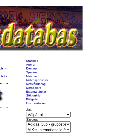
d.
Startsida
Arenor
ch >>
Domare
Spelare
ch >>
Matcher
Matchsponsorer
Motståndarlag
Motspelare
Externa länkar
Sökfunktion
Bildgalleri
Om databasen
Årtal:
Säsonger: