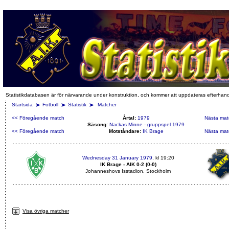
Statistikdatabasen är för närvarande under konstruktion, och kommer att uppdateras efterhan
Startsida
Fotboll
Statistik
Matcher
<< Föregående match
Årtal:
1979
Nästa mat
Säsong:
Nackas Minne - gruppspel 1979
<< Föregående match
Motståndare:
IK Brage
Nästa mat
Wednesday 31 January 1979
, kl 19:20
IK Brage - AIK 0-2 (0-0)
Johanneshovs Isstadion, Stockholm
Visa övriga matcher