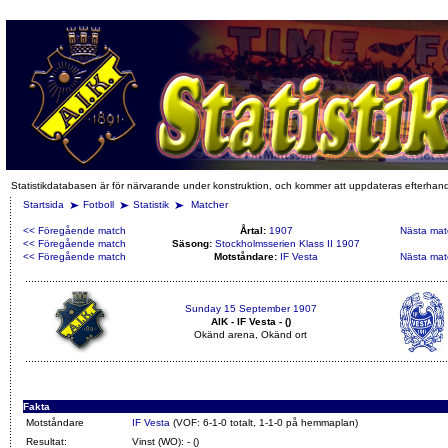
Statistikdatabasen är för närvarande under konstruktion, och kommer att uppdateras efterhan
Startsida
Fotboll
Statistik
Matcher
<< Föregående match
Årtal:
1907
Nästa mat
<< Föregående match
Säsong:
Stockholmsserien Klass II 1907
<< Föregående match
Motståndare:
IF Vesta
Nästa mat
Sunday 15 September 1907
AIK - IF Vesta - ()
Okänd arena, Okänd ort
Fakta
Motståndare
IF Vesta
(VOF: 6-1-0 totalt, 1-1-0 på hemmaplan)
Resultat:
Vinst (WO): - ()