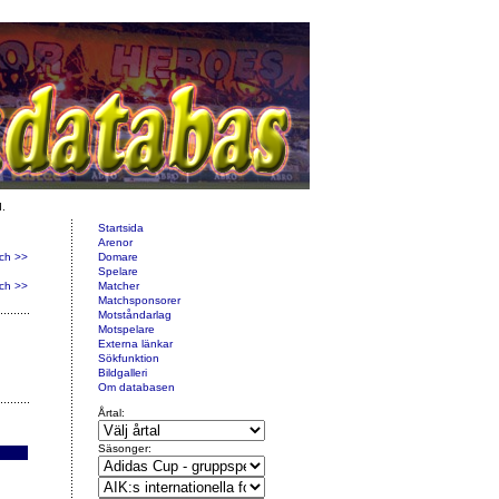
d.
Startsida
Arenor
ch >>
Domare
Spelare
ch >>
Matcher
Matchsponsorer
Motståndarlag
Motspelare
Externa länkar
Sökfunktion
Bildgalleri
Om databasen
Årtal:
Säsonger: