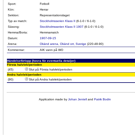
Sport:
Fotboll
Kön:
Herrar
Sektion:
Representationslaget
Typ av match:
Stockholmsserien Klass II
(6-1-0 / 6-1-0)
Säsong:
Stockholmsserien Klass II 1907
(6-1-0 / 6-1-0)
Hemma/Borta:
Hemmamatch
Datum:
1907-09-15
Arena:
Okänd arena, Okänd ort, Sverige
(220-48-90)
Kommentar:
AIK vann på WO
Händelseförlopp (hovra för eventuella detaljer)
Första halvlek/perioden
(45)
Slut på Första halvlek/perioden
Andra halvlek/perioden
(90)
Slut på Andra halvlek/perioden
Application made by
Johan Jentell
and
Patrik Bodin