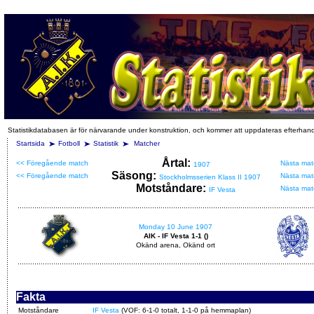
Statistikdatabasen är för närvarande under konstruktion, och kommer att uppdateras efterhan
Startsida
Fotboll
Statistik
Matcher
Årtal:
<< Föregående match
Nästa mat
1907
Säsong:
<< Föregående match
Nästa mat
Stockholmsserien Klass II 1907
Motståndare:
Nästa mat
IF Vesta
Monday 10 June 1907
AIK - IF Vesta 1-1 ()
Okänd arena, Okänd ort
Fakta
Motståndare
IF Vesta
(VOF: 6-1-0 totalt, 1-1-0 på hemmaplan)