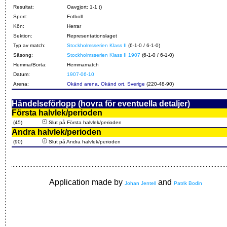
Resultat:
Oavgjort: 1-1 ()
Sport:
Fotboll
Kön:
Herrar
Sektion:
Representationslaget
Typ av match:
Stockholmsserien Klass II
(6-1-0 / 6-1-0)
Säsong:
Stockholmsserien Klass II 1907
(6-1-0 / 6-1-0)
Hemma/Borta:
Hemmamatch
Datum:
1907-06-10
Arena:
Okänd arena, Okänd ort, Sverige
(220-48-90)
Händelseförlopp (hovra för eventuella detaljer)
Första halvlek/perioden
(45)
Slut på Första halvlek/perioden
Andra halvlek/perioden
(90)
Slut på Andra halvlek/perioden
Application made by
and
Johan Jentell
Patrik Bodin