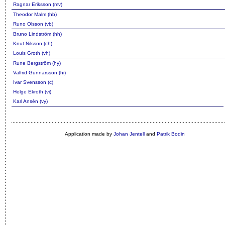
Ragnar Eriksson (mv)
Theodor Malm (hb)
Runo Olsson (vb)
Bruno Lindström (hh)
Knut Nilsson (ch)
Louis Groth (vh)
Rune Bergström (hy)
Valfrid Gunnarsson (hi)
Ivar Svensson (c)
Helge Ekroth (vi)
Karl Ansén (vy)
Application made by
Johan Jentell
and
Patrik Bodin