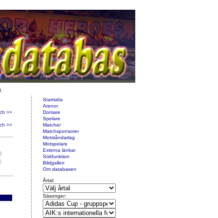
d.
Startsida
Arenor
ch >>
Domare
Spelare
ch >>
Matcher
Matchsponsorer
Motståndarlag
Motspelare
Externa länkar
Sökfunktion
Bildgalleri
Om databasen
Årtal:
Säsonger: