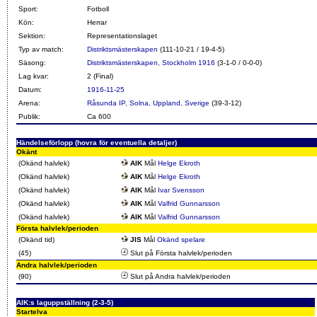
Sport:
Fotboll
Kön:
Herrar
Sektion:
Representationslaget
Typ av match:
Distriktsmästerskapen
(111-10-21 / 19-4-5)
Säsong:
Distriktsmästerskapen, Stockholm 1916
(3-1-0 / 0-0-0)
Lag kvar:
2 (Final)
Datum:
1916-11-25
Arena:
Råsunda IP, Solna, Uppland, Sverige
(39-3-12)
Publik:
Ca 600
Händelseförlopp (hovra för eventuella detaljer)
Okänt
(Okänd halvlek)
AIK
Mål
Helge Ekroth
(Okänd halvlek)
AIK
Mål
Helge Ekroth
(Okänd halvlek)
AIK
Mål
Ivar Svensson
(Okänd halvlek)
AIK
Mål
Valfrid Gunnarsson
(Okänd halvlek)
AIK
Mål
Valfrid Gunnarsson
Första halvlek/perioden
(Okänd tid)
JIS
Mål
Okänd spelare
(45)
Slut på Första halvlek/perioden
Andra halvlek/perioden
(90)
Slut på Andra halvlek/perioden
AIK:s laguppställning (2-3-5)
Startelva