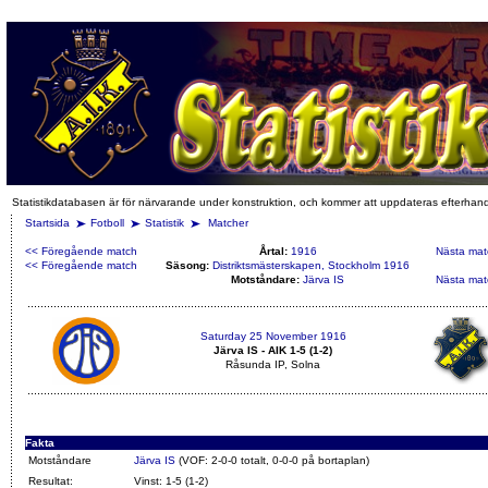
Statistikdatabasen är för närvarande under konstruktion, och kommer att uppdateras efterhan
Startsida
Fotboll
Statistik
Matcher
<< Föregående match
Årtal:
1916
Nästa mat
<< Föregående match
Säsong:
Distriktsmästerskapen, Stockholm 1916
Motståndare:
Järva IS
Nästa mat
Saturday 25 November 1916
Järva IS - AIK 1-5 (1-2)
Råsunda IP, Solna
Fakta
Motståndare
Järva IS
(VOF: 2-0-0 totalt, 0-0-0 på bortaplan)
Resultat:
Vinst: 1-5 (1-2)