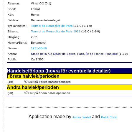
Resultat:
Vinst: 0-2 (0-1)
Sport:
Fotboll
Kön:
Herrar
Sektion:
Representationslaget
Typ av match:
Tournoi de Pentecôte de Paris
(1-1-0 / 1-1-0)
Säsong:
Tournoi de Pentecôte de Paris 1921
(1-1-0 / 1-1-0)
Omgång:
2 / 2
Hemma/Borta:
Bortamatch
Datum:
1921-05-16
Arena:
Stade de la rue Olivier-de-Serres, Paris, Île-de-France, Frankrike
(1-1-0)
Publik:
Ca 1 500
Händelseförlopp (hovra för eventuella detaljer)
Första halvlek/perioden
(45)
Slut på Första halvlek/perioden
Andra halvlek/perioden
(90)
Slut på Andra halvlek/perioden
Application made by
and
Johan Jentell
Patrik Bodin