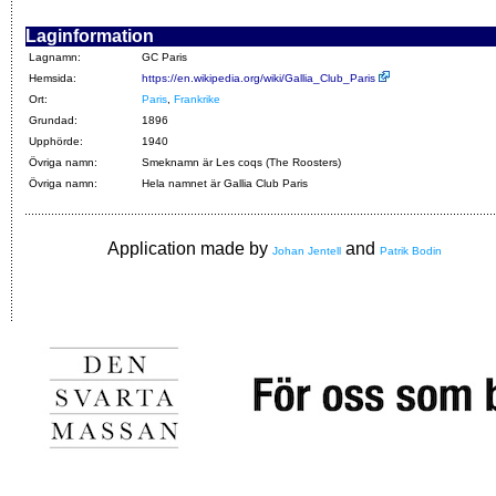
Laginformation
Lagnamn:
GC Paris
Hemsida:
https://en.wikipedia.org/wiki/Gallia_Club_Paris
Ort:
Paris
,
Frankrike
Grundad:
1896
Upphörde:
1940
Övriga namn:
Smeknamn är Les coqs (The Roosters)
Övriga namn:
Hela namnet är Gallia Club Paris
Application made by
and
Johan Jentell
Patrik Bodin