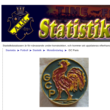
Statistikdatabasen är för närvarande under konstruktion, och kommer att uppdateras efterhan
Startsida
Fotboll
Statistik
Motståndarlag
GC Paris