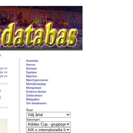
d.
Startsida
Arenor
ch >>
Domare
ch >>
Spelare
ch >>
Matcher
Matchsponsorer
Motståndarlag
Motspelare
Externa länkar
Sökfunktion
Bildgalleri
Om databasen
Årtal:
Säsonger: