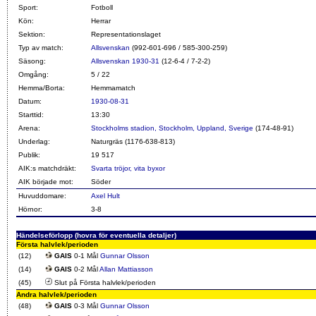
Sport:
Fotboll
Kön:
Herrar
Sektion:
Representationslaget
Typ av match:
Allsvenskan
(992-601-696 / 585-300-259)
Säsong:
Allsvenskan 1930-31
(12-6-4 / 7-2-2)
Omgång:
5 / 22
Hemma/Borta:
Hemmamatch
Datum:
1930-08-31
Starttid:
13:30
Arena:
Stockholms stadion, Stockholm, Uppland, Sverige
(174-48-91)
Underlag:
Naturgräs (1176-638-813)
Publik:
19 517
AIK:s matchdräkt:
Svarta tröjor, vita byxor
AIK började mot:
Söder
Huvuddomare:
Axel Hult
Hörnor:
3-8
Händelseförlopp (hovra för eventuella detaljer)
Första halvlek/perioden
(12)
GAIS
0-1 Mål
Gunnar Olsson
(14)
GAIS
0-2 Mål
Allan Mattiasson
(45)
Slut på Första halvlek/perioden
Andra halvlek/perioden
(48)
GAIS
0-3 Mål
Gunnar Olsson