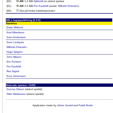
(62)
AIK
1-3 Mål
Självmål
av okänd spelare
(81)
AIK
2-3 Mål
Per Kaufeldt
(assist:
Wilhelm Petersén
)
(90)
Slut på Andra halvlek/perioden
AIK:s laguppställning (2-3-5)
Startelva
Eiwar Widlund
Axel Alfredsson
Sven Andersson
Sven Lindqvist
Wilhelm Petersén
Hugo Sjögren
John Nilsson
Eric Persson
Per Kaufeldt
Åke Sigrell
Knut Johansson
Noterade spelare i GAIS
Gunnar Olsson
(okänd speltid)
Allan Mattiasson
(okänd speltid)
Application made by
Johan Jentell
and
Patrik Bodin