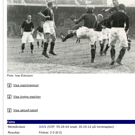
Foto: Ivar Ericsson
Visa matchrapport
Visa övriga matcher
Visa aktuell tabell
Fakta
Motståndare
GAIS
(VOF: 55-29-34 totalt, 30-16-14 på hemmaplan)
Resultat:
Förlust: 2-3 (0-2)