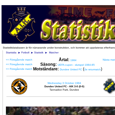
Statistikdatabasen är för närvarande under konstruktion, och kommer att uppdateras efterhan
Startsida
Fotboll
Statistik
Matcher
Årtal:
<< Föregående match
Nästa mat
1984
Säsong:
<< Föregående match
UEFA-cupen - slutspel 1984-85
Motståndare:
(
)
<< Föregående match
Dundee United FC
Se returmatch
Wednesday 3 October 1984
Dundee United FC - AIK 3-0 (0-0)
Tannadice Park, Dundee