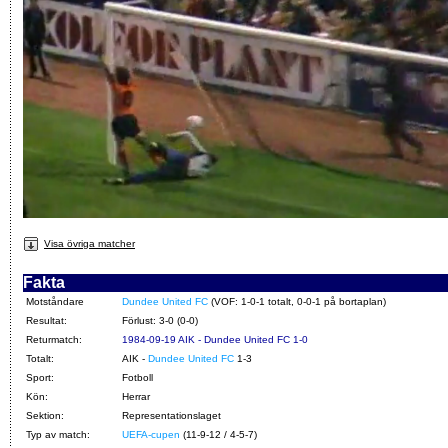
Visa övriga matcher
Fakta
Motståndare
Dundee United FC
(VOF: 1-0-1 totalt, 0-0-1 på bortaplan)
Resultat:
Förlust: 3-0 (0-0)
Returmatch:
1984-09-19 AIK - Dundee United FC 1-0
Totalt:
AIK -
Dundee United FC
1-3
Sport:
Fotboll
Kön:
Herrar
Sektion:
Representationslaget
Typ av match:
UEFA-cupen
(11-9-12 / 4-5-7)