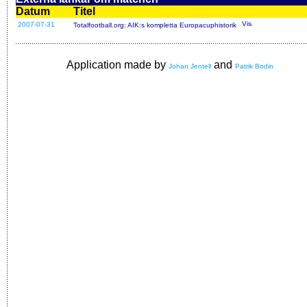
Datum
Titel
2007-07-31
Totalfootball.org: AIK:s kompletta Europacuphistorik
Application made by
and
Johan Jentell
Patrik Bodin