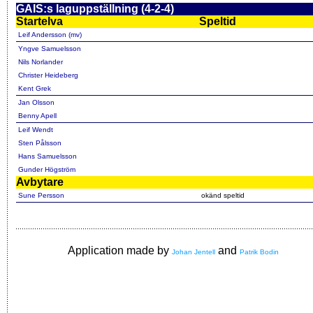
GAIS:s laguppställning (4-2-4)
Startelva
Speltid
Leif Andersson (mv)
Yngve Samuelsson
Nils Norlander
Christer Heideberg
Kent Grek
Jan Olsson
Benny Apell
Leif Wendt
Sten Pålsson
Hans Samuelsson
Gunder Högström
Avbytare
Sune Persson
okänd speltid
Application made by
and
Johan Jentell
Patrik Bodin