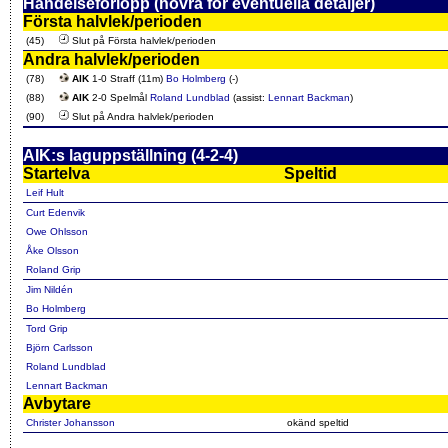
Händelseförlopp (hovra för eventuella detaljer)
Första halvlek/perioden
(45)
Slut på Första halvlek/perioden
Andra halvlek/perioden
(78)
AIK
1-0 Straff (11m)
Bo Holmberg
(-)
(88)
AIK
2-0 Spelmål
Roland Lundblad
(assist:
Lennart Backman
)
(90)
Slut på Andra halvlek/perioden
AIK:s laguppställning (4-2-4)
Startelva
Speltid
Leif Hult
Curt Edenvik
Owe Ohlsson
Åke Olsson
Roland Grip
Jim Nildén
Bo Holmberg
Tord Grip
Björn Carlsson
Roland Lundblad
Lennart Backman
Avbytare
Christer Johansson
okänd speltid