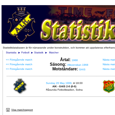
Statistikdatabasen är för närvarande under konstruktion, och kommer att uppdateras efterhan
Startsida
Fotboll
Statistik
Matcher
Årtal:
<< Föregående match
Nästa mat
1968
Säsong:
<< Föregående match
Nästa mat
Allsvenskan 1968
Motståndare:
<< Föregående match
Nästa mat
GAIS
Sunday 26 May 1968
, kl 18:00
AIK - GAIS 2-0 (0-0)
Råsunda Fotbollstadion, Solna
Visa matchrapport