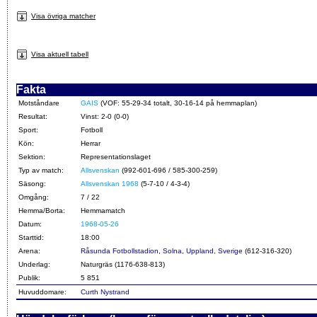
Visa övriga matcher
Visa aktuell tabell
Fakta
Motståndare
GAIS
(VOF: 55-29-34 totalt, 30-16-14 på hemmaplan)
Resultat:
Vinst: 2-0 (0-0)
Sport:
Fotboll
Kön:
Herrar
Sektion:
Representationslaget
Typ av match:
Allsvenskan
(992-601-696 / 585-300-259)
Säsong:
Allsvenskan 1968
(5-7-10 / 4-3-4)
Omgång:
7 / 22
Hemma/Borta:
Hemmamatch
Datum:
1968-05-26
Starttid:
18:00
Arena:
Råsunda Fotbollstadion, Solna, Uppland, Sverige
(612-316-320)
Underlag:
Naturgräs (1176-638-813)
Publik:
5 851
Huvuddomare:
Curth Nystrand