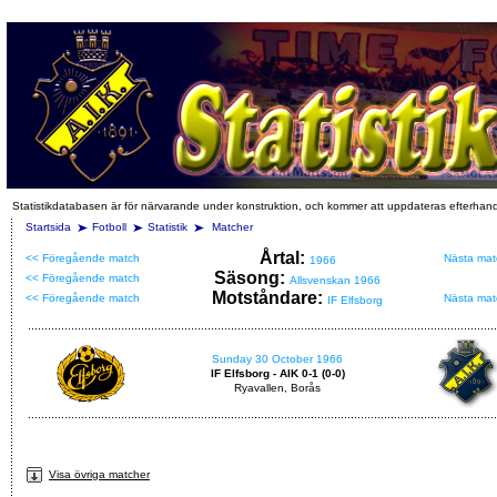
Statistikdatabasen är för närvarande under konstruktion, och kommer att uppdateras efterhan
Startsida
Fotboll
Statistik
Matcher
Årtal:
<< Föregående match
Nästa mat
1966
Säsong:
<< Föregående match
Allsvenskan 1966
Motståndare:
<< Föregående match
Nästa mat
IF Elfsborg
Sunday 30 October 1966
IF Elfsborg - AIK 0-1 (0-0)
Ryavallen, Borås
Visa övriga matcher