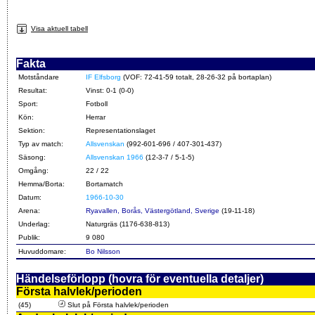
Visa aktuell tabell
Fakta
Motståndare
IF Elfsborg
(VOF: 72-41-59 totalt, 28-26-32 på bortaplan)
Resultat:
Vinst: 0-1 (0-0)
Sport:
Fotboll
Kön:
Herrar
Sektion:
Representationslaget
Typ av match:
Allsvenskan
(992-601-696 / 407-301-437)
Säsong:
Allsvenskan 1966
(12-3-7 / 5-1-5)
Omgång:
22 / 22
Hemma/Borta:
Bortamatch
Datum:
1966-10-30
Arena:
Ryavallen, Borås, Västergötland, Sverige
(19-11-18)
Underlag:
Naturgräs (1176-638-813)
Publik:
9 080
Huvuddomare:
Bo Nilsson
Händelseförlopp (hovra för eventuella detaljer)
Första halvlek/perioden
(45)
Slut på Första halvlek/perioden