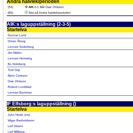
Andra halvlek/perioden
(54)
AIK
0-1 Mål
Owe Ohlsson
(90)
Slut på Andra halvlek/perioden
AIK:s laguppställning (2-3-5)
Startelva
Gunnar Lund
Göran Åberg
Lennart Söderberg
Jim Nildén
Lennart Hemming
Bo Holmberg
Tord Grip
Björn Carlsson
Owe Ohlsson
Roland Lundblad
Lennart Backman
IF Elfsborg:s laguppställning ()
Startelva
John Hedin (mv)
Wigar Bartholdsson
Leif Olsson
Leif Målberg