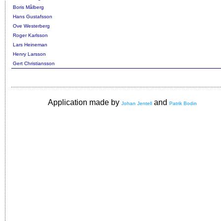
Boris Målberg
Hans Gustafsson
Ove Westerberg
Roger Karlsson
Lars Heineman
Henry Larsson
Gert Christiansson
Application made by
and
Johan Jentell
Patrik Bodin