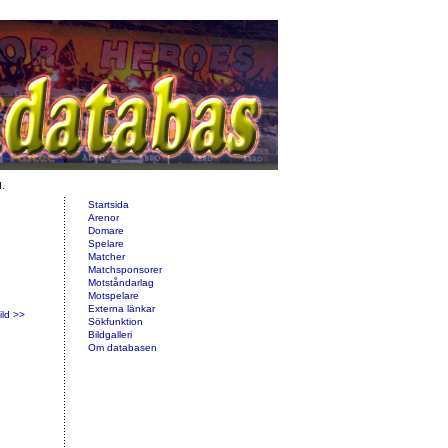
d.
Startsida
Arenor
Domare
Spelare
Matcher
Matchsponsorer
Motståndarlag
Motspelare
Externa länkar
ild >>
Sökfunktion
Bildgalleri
Om databasen