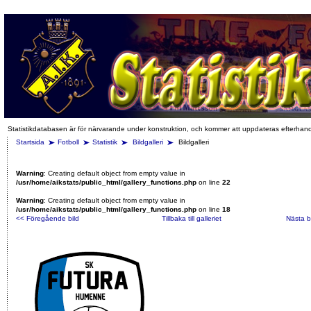
Statistikdatabasen är för närvarande under konstruktion, och kommer att uppdateras efterhan
Startsida
Fotboll
Statistik
Bildgalleri
Bildgalleri
Warning
: Creating default object from empty value in
/usr/home/aikstats/public_html/gallery_functions.php
on line
22
Warning
: Creating default object from empty value in
/usr/home/aikstats/public_html/gallery_functions.php
on line
18
<< Föregående bild
Tillbaka till galleriet
Nästa b