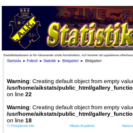
Statistikdatabasen är för närvarande under konstruktion, och kommer att uppdateras efterhan
Startsida
Fotboll
Statistik
Bildgalleri
Bildgalleri
Warning
: Creating default object from empty valu
/usr/home/aikstats/public_html/gallery_functi
on line
22
Warning
: Creating default object from empty valu
/usr/home/aikstats/public_html/gallery_functi
on line
18
<< Föregående bild
Tillbaka till galleriet
Nästa b