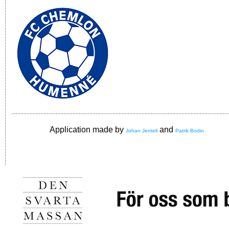
Application made by
and
Johan Jentell
Patrik Bodin