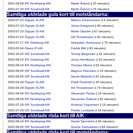
2001-09-09
IFK Norrköping-AIK
Martin Åslund
(i 25 minuten)
2001-07-29
GIF Sundsvall-AIK
Martin Åslund
(i 25 minuten)
Samtliga utdelade gula kort till motståndarna:
2003-07-23
Örgryte IS-AIK
Markus Johannesson
(i 6 minuten)
2003-07-23
Örgryte IS-AIK
Johan Anegrund
(i 60 minuten)
2003-07-23
Örgryte IS-AIK
Martin Ulander
(i 67 minuten)
2003-07-23
Örgryte IS-AIK
Atli Thorarinsson
(i 92 minuten)
2003-07-17
IFK Göteborg-AIK
Sebastian Johansson
(i 70 minuten)
2003-05-04
Östers IF-AIK
Fredrik Bild
(i 83 minuten)
2002-10-20
GIF Sundsvall-AIK
Tommy Bergersen
(i 91 minuten)
2002-09-23
IFK Göteborg-AIK
Jonas Henriksson
(i 24 minuten)
2002-08-18
IFK Norrköping-AIK
Thomas Olsson
(i 62 minuten)
2002-08-05
GIF Sundsvall-AIK
Magnus Svensson
(i 19 minuten)
2002-08-05
GIF Sundsvall-AIK
Daniel Näsholm
(i 82 minuten)
2002-04-29
Örgryte IS-AIK
Patrik Fredholm
(i 30 minuten)
2002-04-29
Örgryte IS-AIK
Atli Thorarinsson
(i 74 minuten)
2001-09-09
IFK Norrköping-AIK
Alexander Petras
(i 16 minuten)
2001-09-09
IFK Norrköping-AIK
Alexander Östlund
(i 82 minuten)
2001-07-29
GIF Sundsvall-AIK
Andreas Yngvesson
(i 16 minuten)
2001-07-29
GIF Sundsvall-AIK
Fredric Lundqvist
(i 18 minuten)
Samtliga utdelade röda kort till AIK:
2002-08-18
IFK Norrköping-AIK
Daniel Tjernström
(i 90 minuten)
2002-08-05
GIF Sundsvall-AIK
Svante Samuelsson
(i 84 minuten)
Samtliga utdelade röda kort till motståndarna: