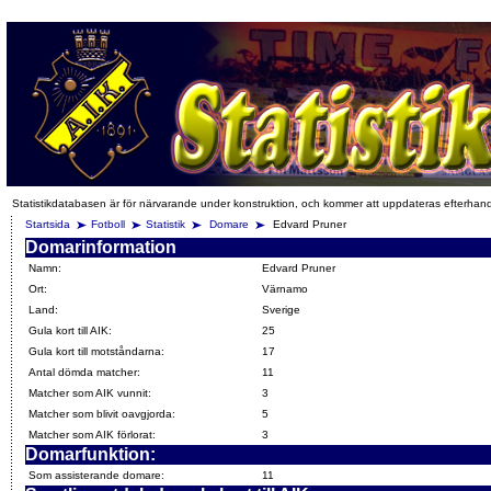
Statistikdatabasen är för närvarande under konstruktion, och kommer att uppdateras efterhan
Startsida
Fotboll
Statistik
Domare
Edvard Pruner
Domarinformation
Namn:
Edvard Pruner
Ort:
Värnamo
Land:
Sverige
Gula kort till AIK:
25
Gula kort till motståndarna:
17
Antal dömda matcher:
11
Matcher som AIK vunnit:
3
Matcher som blivit oavgjorda:
5
Matcher som AIK förlorat:
3
Domarfunktion:
Som assisterande domare:
11