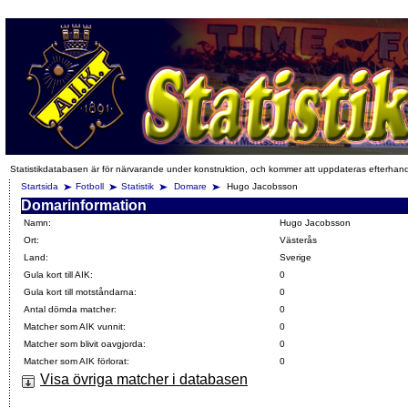
Statistikdatabasen är för närvarande under konstruktion, och kommer att uppdateras efterhan
Startsida
Fotboll
Statistik
Domare
Hugo Jacobsson
Domarinformation
Namn:
Hugo Jacobsson
Ort:
Västerås
Land:
Sverige
Gula kort till AIK:
0
Gula kort till motståndarna:
0
Antal dömda matcher:
0
Matcher som AIK vunnit:
0
Matcher som blivit oavgjorda:
0
Matcher som AIK förlorat:
0
Visa övriga matcher i databasen