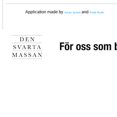
Application made by
and
Johan Jentell
Patrik Bodin