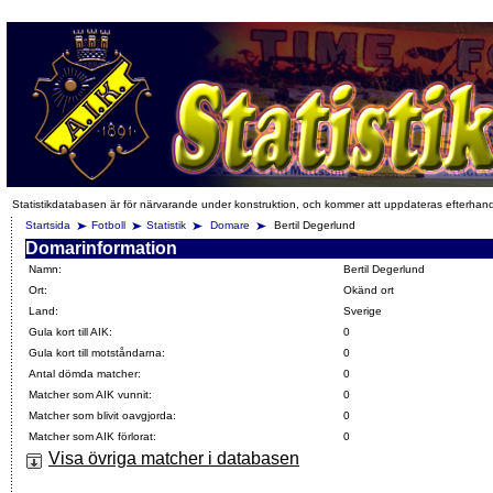
Statistikdatabasen är för närvarande under konstruktion, och kommer att uppdateras efterhan
Startsida
Fotboll
Statistik
Domare
Bertil Degerlund
Domarinformation
Namn:
Bertil Degerlund
Ort:
Okänd ort
Land:
Sverige
Gula kort till AIK:
0
Gula kort till motståndarna:
0
Antal dömda matcher:
0
Matcher som AIK vunnit:
0
Matcher som blivit oavgjorda:
0
Matcher som AIK förlorat:
0
Visa övriga matcher i databasen