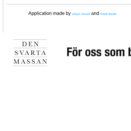
Application made by
and
Johan Jentell
Patrik Bodin