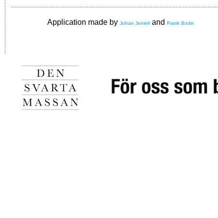
Application made by
and
Johan Jentell
Patrik Bodin