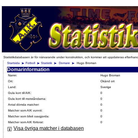
Statistikdatabasen är för närvarande under konstruktion, och kommer att uppdateras efterhan
Startsida
Fotboll
Statistik
Domare
Hugo Broman
Domarinformation
Namn:
Hugo Broman
Ort:
Okänd ort
Land:
Sverige
Gula kort till AIK:
0
Gula kort till motståndarna:
0
Antal dömda matcher:
0
Matcher som AIK vunnit:
0
Matcher som blivit oavgjorda:
0
Matcher som AIK förlorat:
0
Visa övriga matcher i databasen