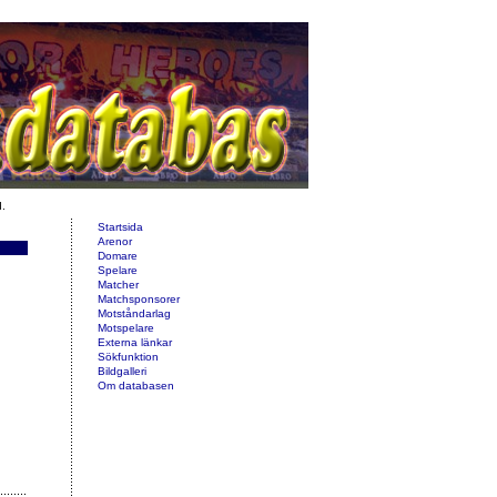
d.
Startsida
Arenor
Domare
Spelare
Matcher
Matchsponsorer
Motståndarlag
Motspelare
Externa länkar
Sökfunktion
Bildgalleri
Om databasen