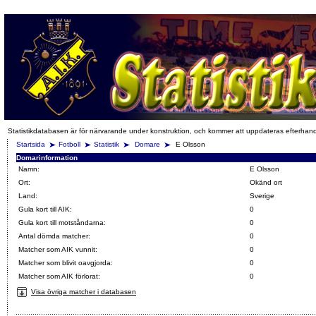
Statistikdatabasen är för närvarande under konstruktion, och kommer att uppdateras efterhan
Startsida
Fotboll
Statistik
Domare
E Olsson
Domarinformation
Namn:
E Olsson
Ort:
Okänd ort
Land:
Sverige
Gula kort till AIK:
0
Gula kort till motståndarna:
0
Antal dömda matcher:
0
Matcher som AIK vunnit:
0
Matcher som blivit oavgjorda:
0
Matcher som AIK förlorat:
0
Visa övriga matcher i databasen