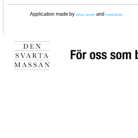
Application made by
and
Johan Jentell
Patrik Bodin