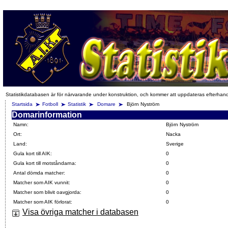
Statistikdatabasen är för närvarande under konstruktion, och kommer att uppdateras efterhan
Startsida
Fotboll
Statistik
Domare
Björn Nyström
Domarinformation
Namn:
Björn Nyström
Ort:
Nacka
Land:
Sverige
Gula kort till AIK:
0
Gula kort till motståndarna:
0
Antal dömda matcher:
0
Matcher som AIK vunnit:
0
Matcher som blivit oavgjorda:
0
Matcher som AIK förlorat:
0
Visa övriga matcher i databasen