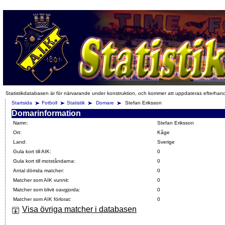
Statistikdatabasen är för närvarande under konstruktion, och kommer att uppdateras efterhan
Startsida
Fotboll
Statistik
Domare
Stefan Eriksson
Domarinformation
Namn:
Stefan Eriksson
Ort:
Kåge
Land:
Sverige
Gula kort till AIK:
0
Gula kort till motståndarna:
0
Antal dömda matcher:
0
Matcher som AIK vunnit:
0
Matcher som blivit oavgjorda:
0
Matcher som AIK förlorat:
0
Visa övriga matcher i databasen