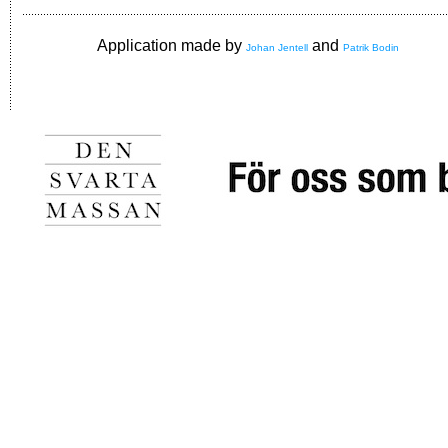
Application made by
and
Johan Jentell
Patrik Bodin